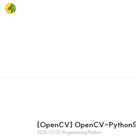
[OpenCV] OpenCV-Pytho
2025.07.01
·
Programming/Python