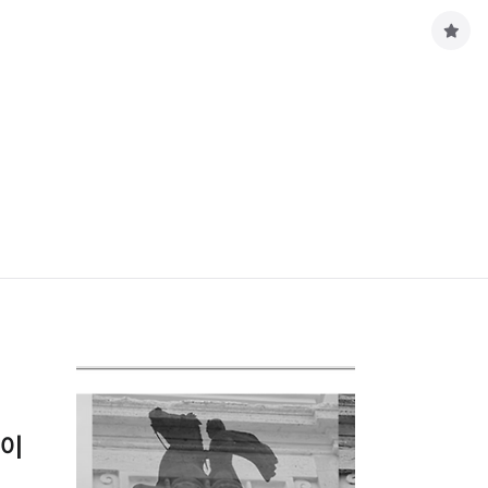
구
독
하
기
풀이