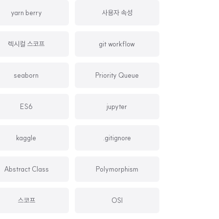
yarn berry
사용자 속성
렉시컬 스코프
git workflow
seaborn
Priority Queue
ES6
jupyter
kaggle
.gitignore
Abstract Class
Polymorphism
스코프
OSI