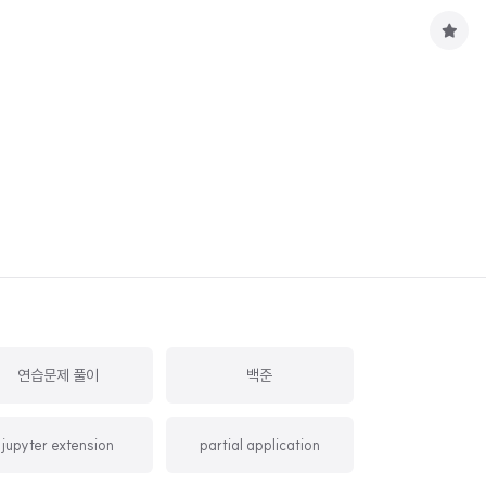
구
독
하
기
연습문제 풀이
백준
jupyter extension
partial application