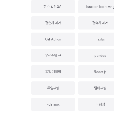
함수 빌려쓰기
function barrowin
결손치 제거
결측치 제거
Git Action
nextjs
우선순위 큐
pandas
동적 계획법
React.js
듀얼부팅
멀티부팅
kali linux
다형성