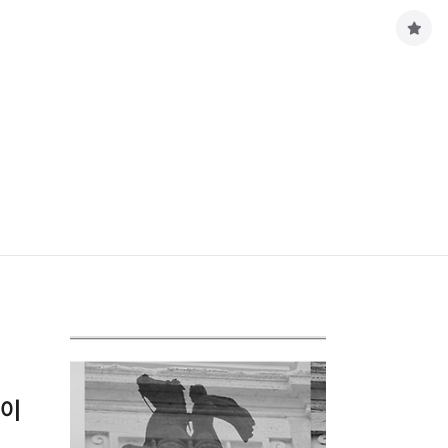
구
독
하
기
풀이