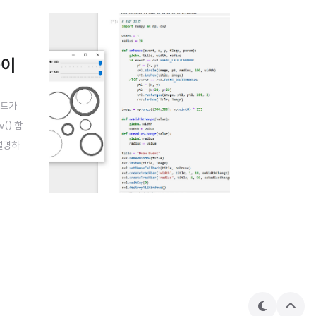
풀이
벤트가
() 함
 설명하
하다.c
테
상