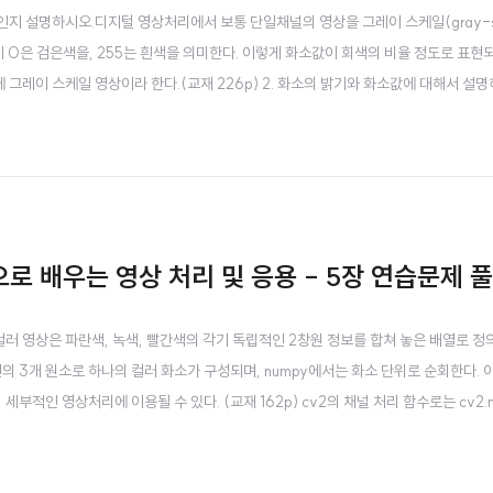
무엇인지 설명하시오.디지털 영상처리에서 보통 단일채널의 영상을 그레이 스케일(gray-sc
 0은 검은색을, 255는 흰색을 의미한다. 이렇게 화소값이 회색의 비율 정도로 표현되
그레이 스케일 영상이라 한다.(교재 226p) 2. 화소의 밝기와 화소값에 대해서 설명
는 흰색을 의미한다.(교재 226p) 3. 두 개의 영상을 합성하는 방법을 두 가지 이상
를 이용하여 영상..
n으로 배우는 영상 처리 및 응용 - 5장 연습문제 
.컬러 영상은 파란색, 녹색, 빨간색의 각기 독립적인 2창원 정보를 합쳐 놓은 배열로 정
의 3개 원소로 하나의 컬러 화소가 구성되며, numpy에서는 화소 단위로 순회한다. 
부적인 영상처리에 이용될 수 있다. (교재 162p) cv2의 채널 처리 함수로는 cv2.m
merge(mv[,dst]) → dst▪ 설명: 여러 개의 단일채널 배열을 다채널 배열로 합성한다.인