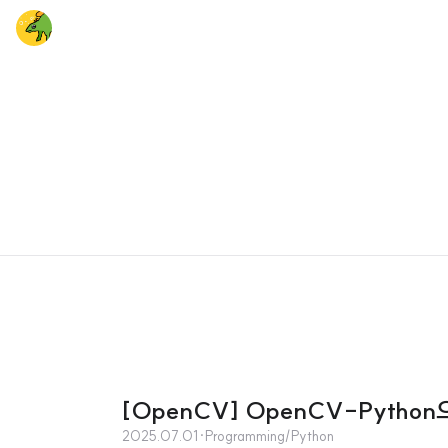
[OpenCV] OpenCV-Pytho
2025.07.01
·
Programming/Python