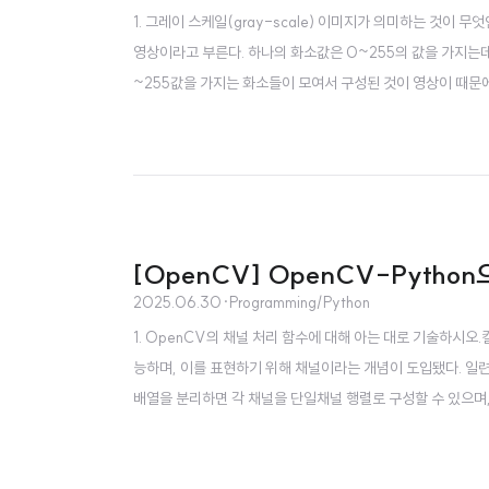
1. 그레이 스케일(gray-scale) 이미지가 의미하는 것이 
영상이라고 부른다. 하나의 화소값은 0~255의 값을 가지는데
~255값을 가지는 화소들이 모여서 구성된 것이 영상이 때문에 
하나의 화소값은 0~255의 값을 가지는데 0은 검은색을, 255
시오.두 개의 영상을 합하면 영상 합성을 할 수 있다.OpenCV
[OpenCV] OpenCV-Pytho
2025.06.30
·
Programming/Python
1. OpenCV의 채널 처리 함수에 대해 아는 대로 기술하시오
능하며, 이를 표현하기 위해 채널이라는 개념이 도입됐다. 일련
배열을 분리하면 각 채널을 단일채널 행렬로 구성할 수 있으며, 세
()와 cv2.split()이 있으며, 각 함수는 아래와 같다. cv2.
mv합성될 입력 혹은 배열 벡터, 합성될 단일채널 배열들의..