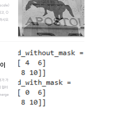
ale)
고, 0
하시오.
 기술하
풀이
의가 가
이 컬러
erge
수 설명